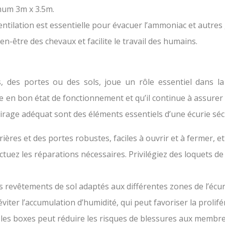
imum 3m x 3.5m.
tilation est essentielle pour évacuer l’ammoniac et autres g
en-être des chevaux et facilite le travail des humains.
es, des portes ou des sols, joue un rôle essentiel dans l
 en bon état de fonctionnement et qu’il continue à assurer
airage adéquat sont des éléments essentiels d’une écurie séc
ières et des portes robustes, faciles à ouvrir et à fermer, et
ectuez les réparations nécessaires. Privilégiez des loquets de
 revêtements de sol adaptés aux différentes zones de l’écuri
viter l’accumulation d’humidité, qui peut favoriser la prolif
s les boxes peut réduire les risques de blessures aux membre