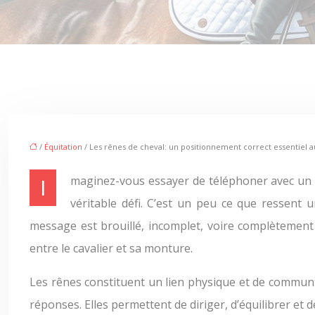
/
Équitation
/ Les rênes de cheval: un positionnement correct essentiel 
Imaginez-vous essayer de téléphoner avec un téléphone dont le fil est constamment emmêlé. La frustration monte rapidement et la communication devient un
véritable défi. C’est un peu ce que ressent 
message est brouillé, incomplet, voire complètement e
entre le cavalier et sa monture.
Les rênes constituent un lien physique et de communic
réponses. Elles permettent de diriger, d’équilibrer e