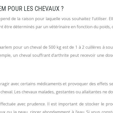
EM POUR LES CHEVAUX ?
épend de la raison pour laquelle vous souhaitez l’utiliser. E
t être déterminés par un vétérinaire en fonction du poids, de
rlem pour un cheval de 500 kg est de 1 à 2 cuillères à sou
emple, un cheval souffrant d’arthrite peut recevoir une do
teragir avec certains médicaments et provoquer des effets se
e cheval. Les chevaux malades, gestantes ou allaitantes ne do
e effectuée avec prudence. Il est important de stocker le pr
eux ou la peau, rincer abondamment à l’eau. Si vous consta