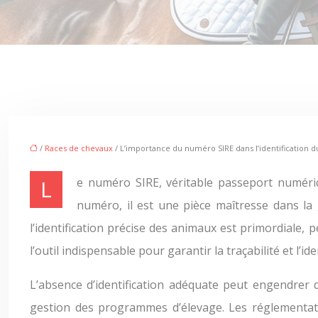
/
Races de chevaux
/ L’importance du numéro SIRE dans l’identification 
Le numéro SIRE, véritable passeport numérique pour chaque équidé, est essentiel pour l’identification et la traçabilité du cheptel équin. Plus qu’un simple
numéro, il est une pièce maîtresse dans la 
l’identification précise des animaux est primordiale,
l’outil indispensable pour garantir la traçabilité et l’i
L’absence d’identification adéquate peut engendrer 
gestion des programmes d’élevage. Les réglementatio